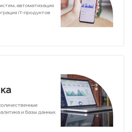
истем, автоматизация
еграция IT-продуктов
ка
количественные
налитика и базы данных